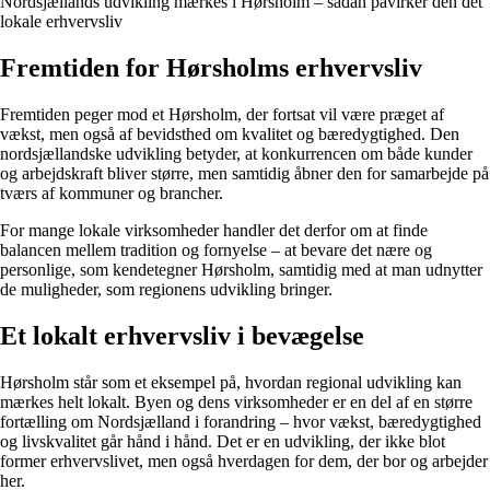
Nordsjællands udvikling mærkes i Hørsholm – sådan påvirker den det
lokale erhvervsliv
Fremtiden for Hørsholms erhvervsliv
Fremtiden peger mod et Hørsholm, der fortsat vil være præget af
vækst, men også af bevidsthed om kvalitet og bæredygtighed. Den
nordsjællandske udvikling betyder, at konkurrencen om både kunder
og arbejdskraft bliver større, men samtidig åbner den for samarbejde på
tværs af kommuner og brancher.
For mange lokale virksomheder handler det derfor om at finde
balancen mellem tradition og fornyelse – at bevare det nære og
personlige, som kendetegner Hørsholm, samtidig med at man udnytter
de muligheder, som regionens udvikling bringer.
Et lokalt erhvervsliv i bevægelse
Hørsholm står som et eksempel på, hvordan regional udvikling kan
mærkes helt lokalt. Byen og dens virksomheder er en del af en større
fortælling om Nordsjælland i forandring – hvor vækst, bæredygtighed
og livskvalitet går hånd i hånd. Det er en udvikling, der ikke blot
former erhvervslivet, men også hverdagen for dem, der bor og arbejder
her.