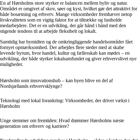
En af Hørsholms store styrker er balancen mellem byliv og natur.
Området er omgivet af skov, søer og kyst, hvilket gør det attraktivt for
både bosætning og erhverv. Mange virksomheder fremhæver netop
livskvaliteten som en vigtig faktor for at tiltrække og fastholde
medarbejdere. Det er en udvikling, der går hånd i hånd med den
stigende tendens til at arbejde fleksibelt og lokalt.
Samtidig har bymidten og de omkringliggende handelsområder fået
fornyet opmærksomhed. Der arbejdes flere steder med at skabe
levende byrum, hvor handel, kultur og fællesskab kan mødes – en
udvikling, der både styrker lokalsamfundet og giver erhvervslivet nye
muligheder.
Hørsholm som innovationshub – kan byen blive en del af
Nordsjællands erhvervsklynge?
Teknologi med lokal forankring: Virksomheder, der driver vækst i
Hørsholm
Unge stemmer om fremtiden: Hvad drømmer Hørsholms næste
generation om erhverv og karriere?