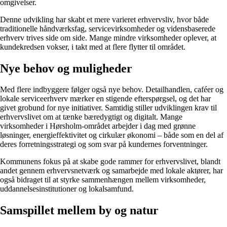
omgivelser.
Denne udvikling har skabt et mere varieret erhvervsliv, hvor både
traditionelle håndværksfag, servicevirksomheder og vidensbaserede
erhverv trives side om side. Mange mindre virksomheder oplever, at
kundekredsen vokser, i takt med at flere flytter til området.
Nye behov og muligheder
Med flere indbyggere følger også nye behov. Detailhandlen, caféer og
lokale serviceerhverv mærker en stigende efterspørgsel, og det har
givet grobund for nye initiativer. Samtidig stiller udviklingen krav til
erhvervslivet om at tænke bæredygtigt og digitalt. Mange
virksomheder i Hørsholm-området arbejder i dag med grønne
løsninger, energieffektivitet og cirkulær økonomi – både som en del af
deres forretningsstrategi og som svar på kundernes forventninger.
Kommunens fokus på at skabe gode rammer for erhvervslivet, blandt
andet gennem erhvervsnetværk og samarbejde med lokale aktører, har
også bidraget til at styrke sammenhængen mellem virksomheder,
uddannelsesinstitutioner og lokalsamfund.
Samspillet mellem by og natur