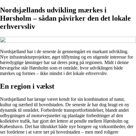
Nordsjællands udvikling mærkes i
Hørsholm – sådan påvirker den det lokale
erhvervsliv
Nordsjælland har i de seneste år gennemgået en markant udvikling.
Nye infrastrukturprojekter, øget tilflytning og en stigende interesse for
bæredygtige løsninger har sat deres præg på regionen. Midt i denne
bevægelse står Hørsholm som et område, hvor udviklingen både
mærkes og formes – ikke mindst i det lokale erhvervsliv.
En region i vækst
Nordsjælland har længe været kendt for sin kombination af natur,
kultur og nærhed til hovedstaden. De seneste år har dog bragt en ny
dynamik til området. Forbedrede transportforbindelser, blandt andet
udbygningen af motorvejsnettet og planlagte forbedringer af den
kollektive trafik, har gjort det lettere at pendle mellem Hørsholm og
København. Det har tiltrukket både nye borgere og virksomheder, der
ser fordelene i at være tæt på hovedstaden – men med roligere