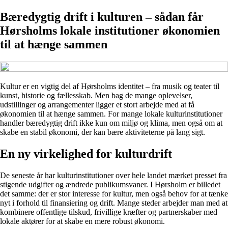
Bæredygtig drift i kulturen – sådan får
Hørsholms lokale institutioner økonomien
til at hænge sammen
Kultur er en vigtig del af Hørsholms identitet – fra musik og teater til
kunst, historie og fællesskab. Men bag de mange oplevelser,
udstillinger og arrangementer ligger et stort arbejde med at få
økonomien til at hænge sammen. For mange lokale kulturinstitutioner
handler bæredygtig drift ikke kun om miljø og klima, men også om at
skabe en stabil økonomi, der kan bære aktiviteterne på lang sigt.
En ny virkelighed for kulturdrift
De seneste år har kulturinstitutioner over hele landet mærket presset fra
stigende udgifter og ændrede publikumsvaner. I Hørsholm er billedet
det samme: der er stor interesse for kultur, men også behov for at tænke
nyt i forhold til finansiering og drift. Mange steder arbejder man med at
kombinere offentlige tilskud, frivillige kræfter og partnerskaber med
lokale aktører for at skabe en mere robust økonomi.