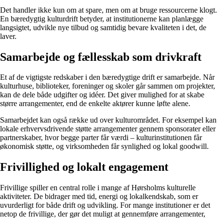
Det handler ikke kun om at spare, men om at bruge ressourcerne klogt.
En bæredygtig kulturdrift betyder, at institutionerne kan planlægge
langsigtet, udvikle nye tilbud og samtidig bevare kvaliteten i det, de
laver.
Samarbejde og fællesskab som drivkraft
Et af de vigtigste redskaber i den bæredygtige drift er samarbejde. Når
kulturhuse, biblioteker, foreninger og skoler går sammen om projekter,
kan de dele både udgifter og idéer. Det giver mulighed for at skabe
større arrangementer, end de enkelte aktører kunne løfte alene.
Samarbejdet kan også række ud over kulturområdet. For eksempel kan
lokale erhvervsdrivende støtte arrangementer gennem sponsorater eller
partnerskaber, hvor begge parter får værdi – kulturinstitutionen får
økonomisk støtte, og virksomheden får synlighed og lokal goodwill.
Frivillighed og lokalt engagement
Frivillige spiller en central rolle i mange af Hørsholms kulturelle
aktiviteter. De bidrager med tid, energi og lokalkendskab, som er
uvurderligt for både drift og udvikling. For mange institutioner er det
netop de frivillige, der gør det muligt at gennemføre arrangementer,