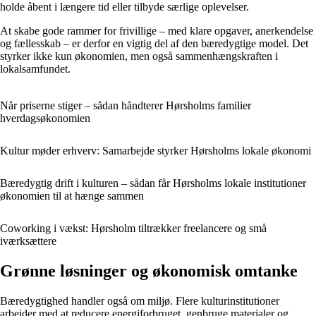
holde åbent i længere tid eller tilbyde særlige oplevelser.
At skabe gode rammer for frivillige – med klare opgaver, anerkendelse
og fællesskab – er derfor en vigtig del af den bæredygtige model. Det
styrker ikke kun økonomien, men også sammenhængskraften i
lokalsamfundet.
Når priserne stiger – sådan håndterer Hørsholms familier
hverdagsøkonomien
Kultur møder erhverv: Samarbejde styrker Hørsholms lokale økonomi
Bæredygtig drift i kulturen – sådan får Hørsholms lokale institutioner
økonomien til at hænge sammen
Coworking i vækst: Hørsholm tiltrækker freelancere og små
iværksættere
Grønne løsninger og økonomisk omtanke
Bæredygtighed handler også om miljø. Flere kulturinstitutioner
arbejder med at reducere energiforbruget, genbruge materialer og