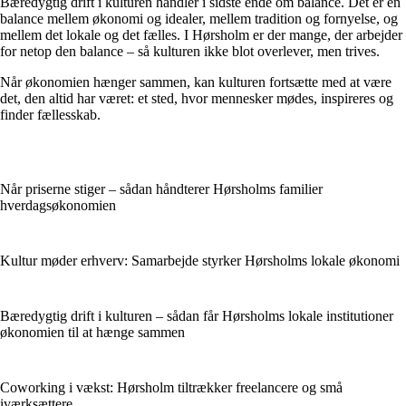
Bæredygtig drift i kulturen handler i sidste ende om balance. Det er en
balance mellem økonomi og idealer, mellem tradition og fornyelse, og
mellem det lokale og det fælles. I Hørsholm er der mange, der arbejder
for netop den balance – så kulturen ikke blot overlever, men trives.
Når økonomien hænger sammen, kan kulturen fortsætte med at være
det, den altid har været: et sted, hvor mennesker mødes, inspireres og
finder fællesskab.
Når priserne stiger – sådan håndterer Hørsholms familier
hverdagsøkonomien
Kultur møder erhverv: Samarbejde styrker Hørsholms lokale økonomi
Bæredygtig drift i kulturen – sådan får Hørsholms lokale institutioner
økonomien til at hænge sammen
Coworking i vækst: Hørsholm tiltrækker freelancere og små
iværksættere