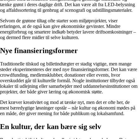
tænke grønt i deres daglige drift. Det kan være alt fra LED-belysning
og affaldssortering til genbrug af scenografi og udstillingsmaterialer.
Selvom de grønne tiltag ofte starter som miljøprojekter, viser
erfaringen, at de også kan give økonomiske gevinster. Mindre
energiforbrug og smartere indkøb betyder lavere driftsomkostninger –
og dermed flere midler til selve kulturen.
Nye finansieringsformer
Traditionelle tilskud og billetindtægter er stadig vigtige, men mange
steder eksperimenteres der med nye finansieringsformer. Det kan være
crowdfunding, medlemsklubber, donationer eller events, hvor
overskuddet går til kulturelle formål. Nogle institutioner tilbyder også
lokaler til udlejning eller samarbejder med uddannelsesinstitutioner om
projekter, der både giver læring og økonomisk støtte.
Det kræver kreativitet og mod at tænke nyt, men det er ofte her, de
mest bæredygtige løsninger opstår – når kultur og økonomi mødes på
en måde, der giver mening for både publikum og lokalsamfund.
En kultur, der kan bære sig selv